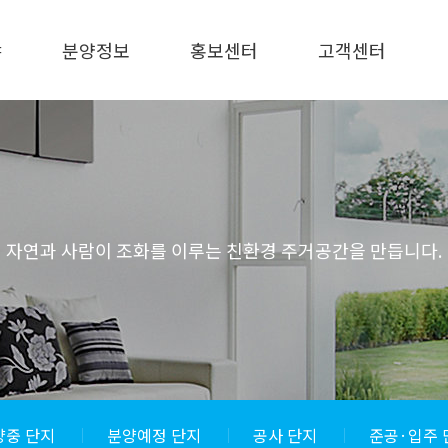
야
분양정보
홍보센터
고객센터
분양중 단지
CI 소개
고객상담실
분양예정 단지
LEEPS BI 소개
현장AS접수
공사 단지
The Chamber BI
주요연락처
소개
준공·입주 단지
홍보자료
자연과 사람이 조화를 이루는 친환경 주거공간을 만듭니다.
양중 단지
분양예정 단지
공사 단지
준공·입주 