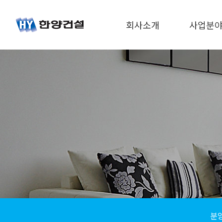
회사소개
사업분
CEO 인사말
주택사업
경영방침
건설사업
회사연혁
재무정보
인재채용
오시는길
분