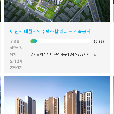
이천시 대월지역주택조합 아파트 신축공사
공정률
10.87%
입주예정
.
위치
경기도 이천시 대월면 사동리 347-212번지 일원
문의전화
홈페이지