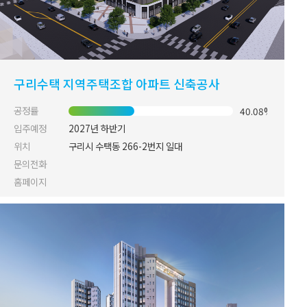
구리수택 지역주택조합 아파트 신축공사
공정률
40.08%
입주예정
2027년 하반기
위치
구리시 수택동 266-2번지 일대
문의전화
홈페이지