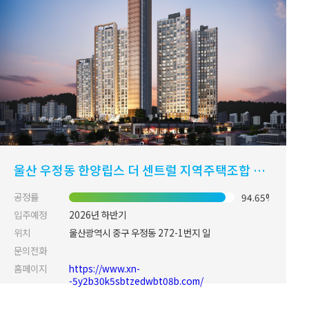
울산 우정동 한양립스 더 센트럴 지역주택조합 아파트 신축공사
공정률
94.65%
입주예정
2026년 하반기
위치
울산광역시 중구 우정동 272-1번지 일
문의전화
홈페이지
https://www.xn-
-5y2b30k5sbtzedwbt08b.com/