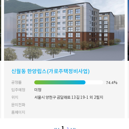
신월동 한양립스(가로주택정비사업)
공정률
74.4%
입주예정
미정
위치
서울시 양천구 곰달래로 13길 19-1 외 2필지
문의전화
홈페이지
1
2