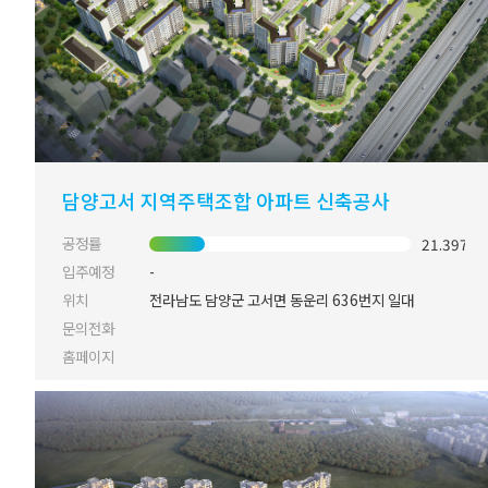
담양고서 지역주택조합 아파트 신축공사
공정률
21.397%
입주예정
-
위치
전라남도 담양군 고서면 동운리 636번지 일대
문의전화
홈페이지