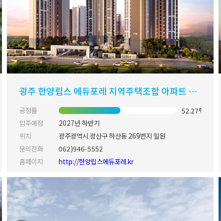
광주 한양립스 에듀포레 지역주택조합 아파트 신축공사
공정률
52.27%
입주예정
2027년 하반기
위치
광주광역시 광산구 하산동 269번지 일원
문의전화
062)946-5552
홈페이지
http://한양립스에듀포레.kr