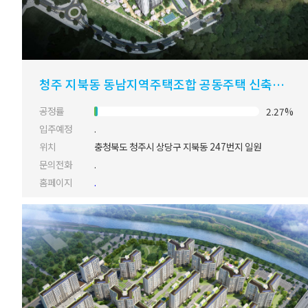
청주 지북동 동남지역주택조합 공동주택 신축계획
공정률
2.27%
입주예정
.
위치
충청북도 청주시 상당구 지북동 247번지 일원
문의전화
.
홈페이지
.