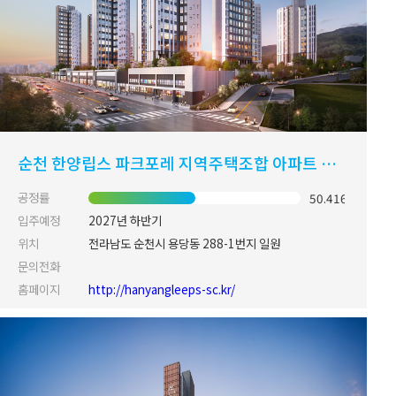
순천 한양립스 파크포레 지역주택조합 아파트 신축공사
공정률
50.416%
입주예정
2027년 하반기
위치
전라남도 순천시 용당동 288-1번지 일원
문의전화
홈페이지
http://hanyangleeps-sc.kr/