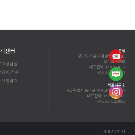
객센터
본점
경기도 하남시 감일중앙로 56,
오피스 908호
 고객상담실
대표전화 02.470.3014
 현장AS접수
FAX 02.473.2741
 주요연락처
서울사무소
서울특별시 송파구 백제고분로50길 7
대표전화 02.2240.4800
FAX 02.412.3005
사내 커뮤니티