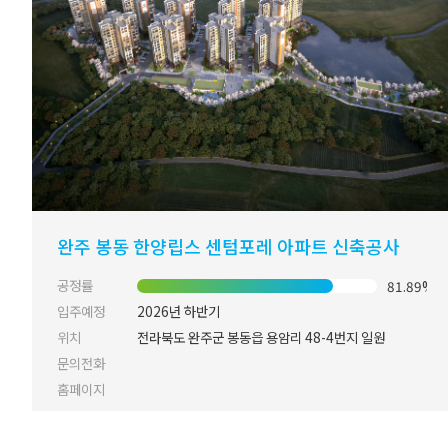
완주 봉동 한양립스 센텀포레 아파트 신축공사
공정률
81.89%
입주예정
2026년 하반기
위치
전라북도 완주군 봉동읍 용암리 48-4번지 일원
문의전화
홈페이지