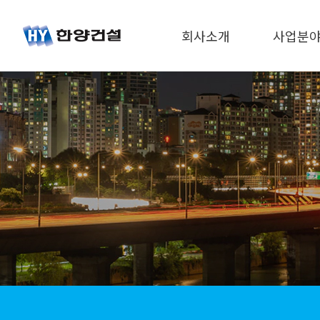
회사소개
사업분
CEO 인사말
주택사업
경영방침
건설사업
회사연혁
재무정보
인재채용
오시는길