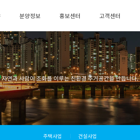
야
분양정보
홍보센터
고객센터
분양중 단지
CI 소개
고객상담실
분양예정 단지
LEEPS BI 소개
현장AS접수
공사 단지
The Chamber BI
주요연락처
소개
준공·입주 단지
홍보자료
자연과 사람이 조화를 이루는 친환경 주거공간을 만듭니다.
주택사업
건설사업