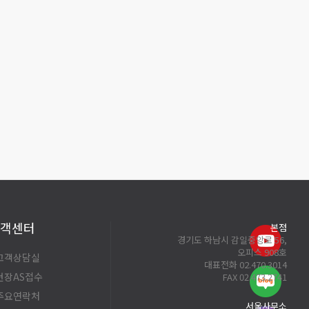
객센터
본점
경기도 하남시 감일중앙로 56,
오피스 908호
 고객상담실
대표전화 02.470.3014
 현장AS접수
FAX 02.473.2741
 주요연락처
서울사무소